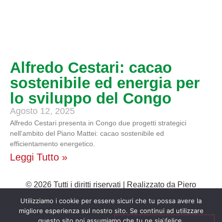
Alfredo Cestari: cacao
sostenibile ed energia per
lo sviluppo del Congo
Agosto 12, 2025
Alfredo Cestari presenta in Congo due progetti strategici
nell’ambito del Piano Mattei: cacao sostenibile ed
efficientamento energetico.
Leggi Tutto »
© 2026 Tutti i diritti riservati | Realizzato da Piero
Muscari Storytailor - La tua comunicazione sarà tutta
Utilizziamo i cookie per essere sicuri che tu possa avere la
migliore esperienza sul nostro sito. Se continui ad utilizzare
un’altra storia! Per contattarmi, visita il mio sito web
questo sito noi assumiamo che tu ne sia felice.